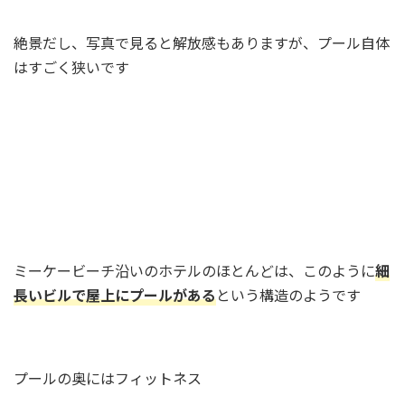
絶景だし、写真で見ると解放感もありますが、プール自体
はすごく狭いです
プ
ー
ル
サ
イ
ド
バ
ー
ミーケービーチ沿いのホテルのほとんどは、このように
細
長いビルで屋上にプールがある
という構造のようです
プールの奥にはフィットネス