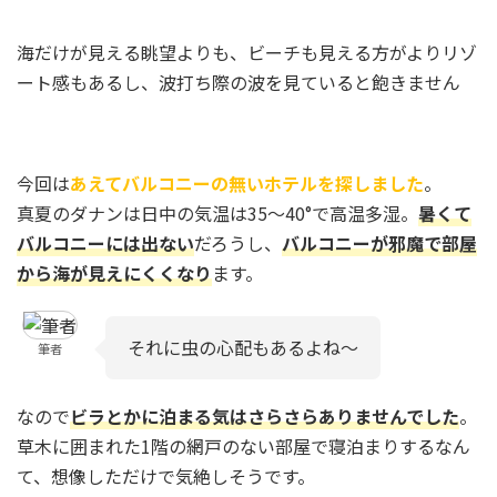
海だけが見える眺望よりも、ビーチも見える方がよりリゾ
ート感もあるし、波打ち際の波を見ていると飽きません
今回は
あえてバルコニーの無いホテルを探しました
。
真夏のダナンは日中の気温は35～40°で高温多湿。
暑くて
バルコニーには出ない
だろうし、
バルコニーが邪魔で部屋
から海が見えにくくなり
ます。
それに虫の心配もあるよね～
筆者
なので
ビラとかに泊まる気はさらさらありませんでした
。
草木に囲まれた1階の網戸のない部屋で寝泊まりするなん
て、想像しただけで気絶しそうです。