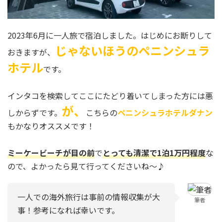
2023年6月に一人旅で宿泊しました。はじめにお断りして
じゃないほうのペニンシュラ
おきますが、
ホテル
です。
インタコを検索してここにたどり着いてしまった方には悪
が、
しからずです。
こちらの
ペニンシュラホテルダナン
もかなりオススメです！
ミーケービーチが目の前
で
とっても清潔で
1泊1万円
程度
な
ので、よかったら見て行ってくださいね～♪
一人での海外旅行は事前の情報収集が大
筆者
事！参考になれば幸いです。