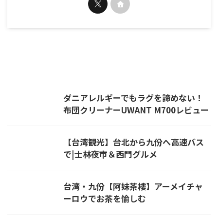
タグ
新幹線
東京
ダニアレルギーでもラグを諦めない！
布団クリーナーUWANT M700レビュー
【台湾観光】台北から九份へ高速バス
で|士林夜市＆西門グルメ
台湾・九份【阿妹茶樓】アーメイチャ
ーロウでお茶を愉しむ