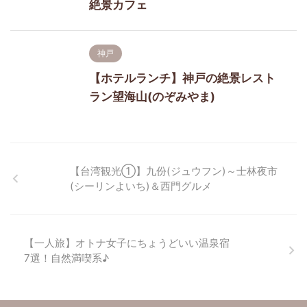
絶景カフェ
神戸
【ホテルランチ】神戸の絶景レスト
ラン望海山(のぞみやま)
【台湾観光①】九份(ジュウフン)～士林夜市
(シーリンよいち)＆西門グルメ
【一人旅】オトナ女子にちょうどいい温泉宿
7選！自然満喫系♪