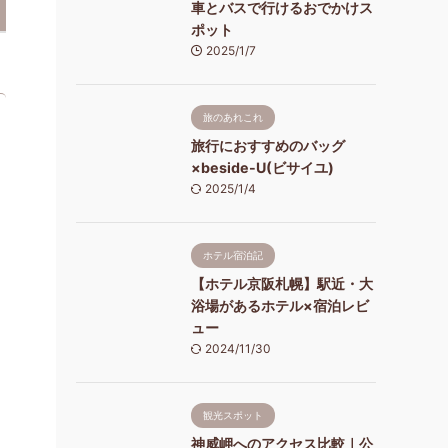
車とバスで行けるおでかけス
ポット
2025/1/7
旅のあれこれ
旅行におすすめのバッグ
×beside-U(ビサイユ)
2025/1/4
ホテル宿泊記
【ホテル京阪札幌】駅近・大
浴場があるホテル×宿泊レビ
ュー
2024/11/30
観光スポット
神威岬へのアクセス比較｜公