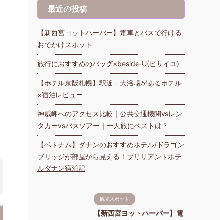
最近の投稿
【新西宮ヨットハーバー】電車とバスで行ける
おでかけスポット
旅行におすすめのバッグ×beside-U(ビサイユ)
り
【ホテル京阪札幌】駅近・大浴場があるホテル
×宿泊レビュー
神威岬へのアクセス比較｜公共交通機関vsレン
タカーvsバスツアー｜一人旅にベストは？
【ベトナム】ダナンのおすすめホテル/ドラゴン
ブリッジが部屋から見える！ブリリアントホテ
ルダナン宿泊記
観光スポット
【新西宮ヨットハーバー】電