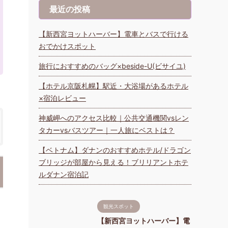
最近の投稿
【新西宮ヨットハーバー】電車とバスで行ける
おでかけスポット
旅行におすすめのバッグ×beside-U(ビサイユ)
【ホテル京阪札幌】駅近・大浴場があるホテル
×宿泊レビュー
神威岬へのアクセス比較｜公共交通機関vsレン
タカーvsバスツアー｜一人旅にベストは？
【ベトナム】ダナンのおすすめホテル/ドラゴン
ブリッジが部屋から見える！ブリリアントホテ
ルダナン宿泊記
観光スポット
【新西宮ヨットハーバー】電