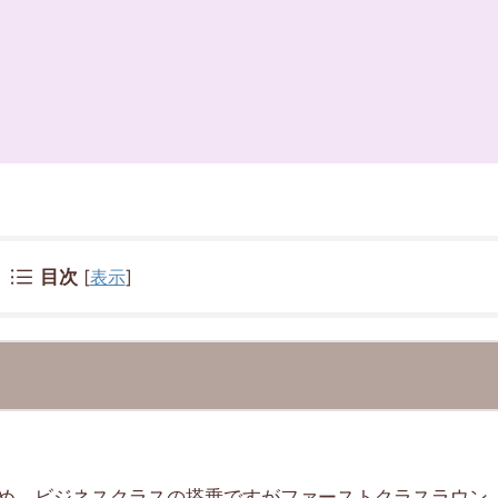
目次
[
表示
]
め、ビジネスクラスの搭乗ですがファーストクラスラウン