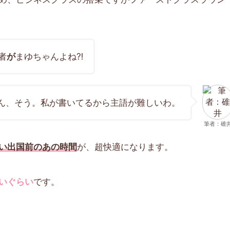
者
が
まゆちゃんよね⁈
ん、そう。私が書いてるから主語が難しいわ。
筆者：碓
い出国前のあの時間
が、超快適になります。
いぐらい
です。