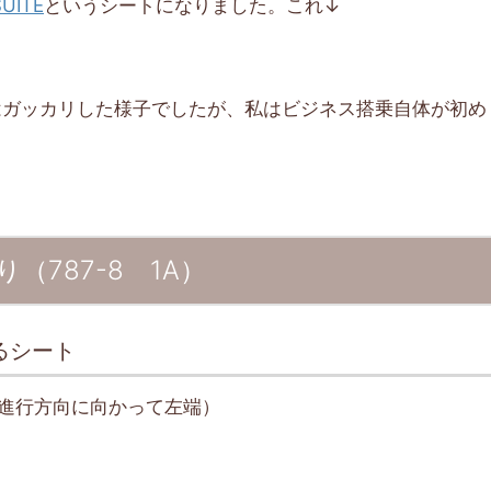
SUITE
というシートになりました。これ↓
で旅友はガッカリした様子でしたが、私はビジネス搭乗自体が初め
わり（787-8 1A）
るシート
（進行方向に向かって左端）