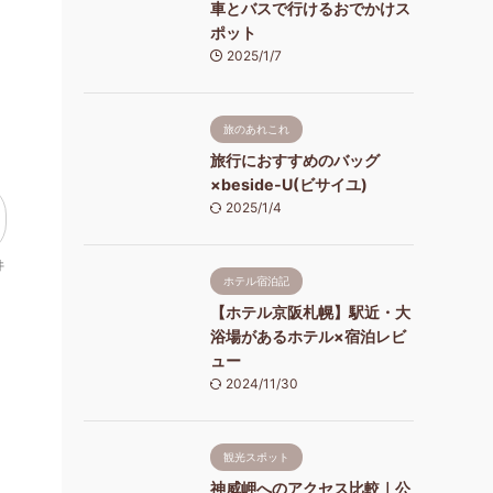
車とバスで行けるおでかけス
ポット
2025/1/7
旅のあれこれ
旅行におすすめのバッグ
×beside-U(ビサイユ)
2025/1/4
井
ホテル宿泊記
【ホテル京阪札幌】駅近・大
浴場があるホテル×宿泊レビ
ュー
2024/11/30
観光スポット
神威岬へのアクセス比較｜公