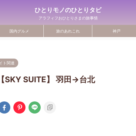
ひとりモノのひとりタビ
アラフィフおひとりさまの旅事情
国内グルメ
旅のあれこれ
神戸
イト関連
KY SUITE】 羽田→台北