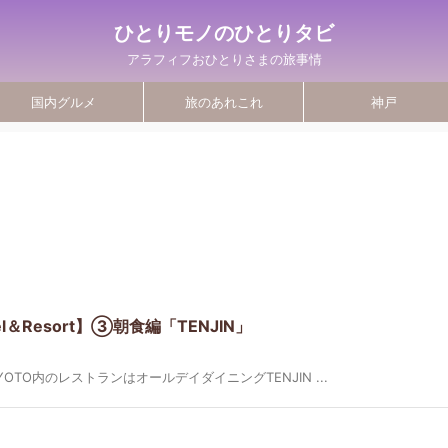
ひとりモノのひとりタビ
アラフィフおひとりさまの旅事情
国内グルメ
旅のあれこれ
神戸
tel＆Resort】③朝食編「TENJIN」
KYOTO内のレストランはオールデイダイニングTENJIN ...