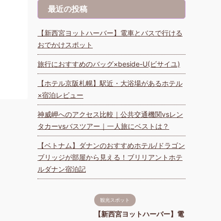
最近の投稿
【新西宮ヨットハーバー】電車とバスで行ける
おでかけスポット
旅行におすすめのバッグ×beside-U(ビサイユ)
【ホテル京阪札幌】駅近・大浴場があるホテル
×宿泊レビュー
神威岬へのアクセス比較｜公共交通機関vsレン
タカーvsバスツアー｜一人旅にベストは？
【ベトナム】ダナンのおすすめホテル/ドラゴン
ブリッジが部屋から見える！ブリリアントホテ
ルダナン宿泊記
観光スポット
【新西宮ヨットハーバー】電