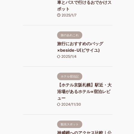
車とバスで行けるおでかけス
ポット
2025/1/7
旅のあれこれ
旅行におすすめのバッグ
×beside-U(ビサイユ)
2025/1/4
ホテル宿泊記
【ホテル京阪札幌】駅近・大
浴場があるホテル×宿泊レビ
ュー
2024/11/30
観光スポット
神威岬へのアクセス比較｜公