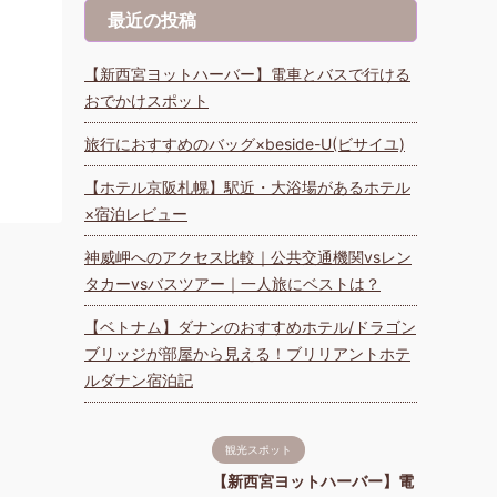
最近の投稿
【新西宮ヨットハーバー】電車とバスで行ける
おでかけスポット
旅行におすすめのバッグ×beside-U(ビサイユ)
【ホテル京阪札幌】駅近・大浴場があるホテル
×宿泊レビュー
神威岬へのアクセス比較｜公共交通機関vsレン
タカーvsバスツアー｜一人旅にベストは？
【ベトナム】ダナンのおすすめホテル/ドラゴン
ブリッジが部屋から見える！ブリリアントホテ
ルダナン宿泊記
観光スポット
【新西宮ヨットハーバー】電