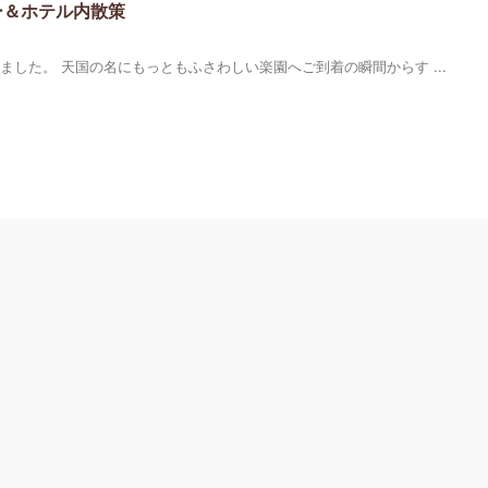
ー＆ホテル内散策
しました。 天国の名にもっともふさわしい楽園へご到着の瞬間からす ...