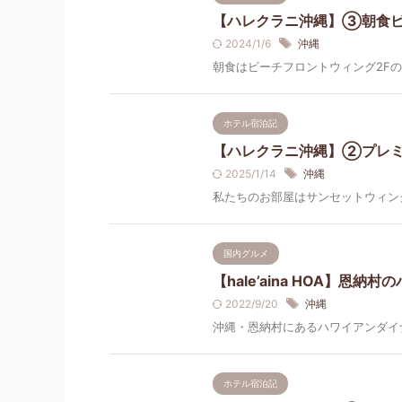
【ハレクラニ沖縄】③朝食ビ
2024/1/6
沖縄
朝食はビーチフロントウィング2Fのオ
ホテル宿泊記
【ハレクラニ沖縄】②プレミ
2025/1/14
沖縄
私たちのお部屋はサンセットウィングの74
国内グルメ
【hale’aina HOA】
2022/9/20
沖縄
沖縄・恩納村にあるハワイアンダイナーha
ホテル宿泊記