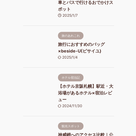
車とバスで行けるおでかけス
ポット
2025/1/7
旅のあれこれ
旅行におすすめのバッグ
×beside-U(ビサイユ)
2025/1/4
ホテル宿泊記
【ホテル京阪札幌】駅近・大
浴場があるホテル×宿泊レビ
ュー
2024/11/30
観光スポット
神威岬へのアクセス比較｜公